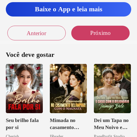
Baixe o App e leia mais
Próximo
Anterior
Você deve gostar
Seu brilho fala
Mimada no
Dei um Tapa no
por si
casamento
Meu Noivo e
relâmpago com
Casei com o
Cherish
IReader
PageProfit Studio