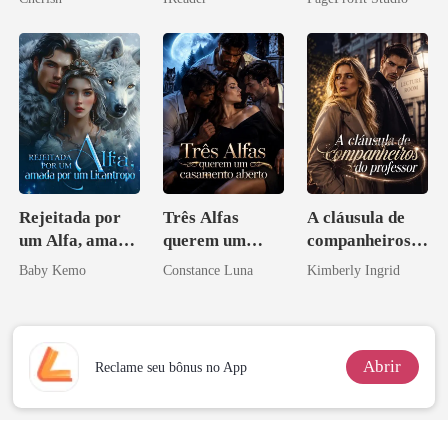
o magnata
Bilionário
Inimigo Dele
Rejeitada por
Três Alfas
A cláusula de
um Alfa, amada
querem um
companheiros
por um
casamento
do professor
Baby Kemo
Constance Luna
Kimberly Ingrid
Licantropo
aberto
Abrir
Reclame seu bônus no App