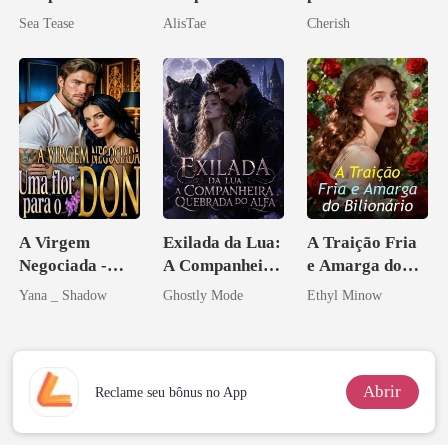
irmão de meu
Sea Tease
AlisTae
Cherish
namorado?!
A Virgem
Exilada da Lua:
A Traição Fria
Negociada -
A Companheira
e Amarga do
Uma flor para o
Quebrada do
Bilionário
Yana _ Shadow
Ghostly Mode
Ethyl Minow
Don
Alfa
Abrir
Reclame seu bônus no App