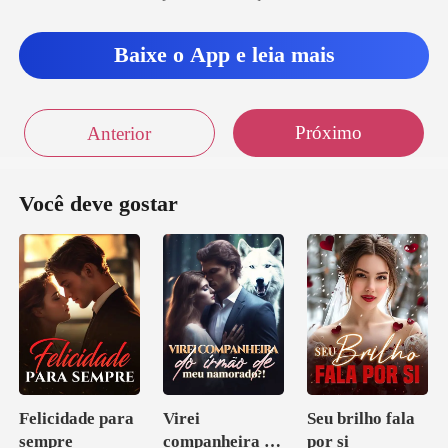
Baixe o App e leia mais
Próximo
Anterior
Você deve gostar
Felicidade para
Virei
Seu brilho fala
sempre
companheira do
por si