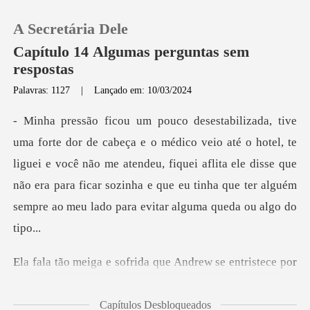
A Secretária Dele
Capítulo 14 Algumas perguntas sem
respostas
Palavras: 1127
|
Lançado em: 10/03/2024
0
Loja
é o hotel, te
liguei e você não me atendeu, fiquei aflita ele disse que
Histórico
não era para ficar sozi
Sair
sofrida que Andrew se
Baixar App
Capítulos Desbloqueados