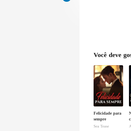
Você deve go
Felicidade para
N
sempre
c
Sea Tease