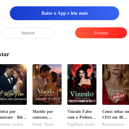
Baixe o App e leia mais
Anterior
Próximo
star
oiva por
Marido por
Vínculo Falso
Como odiar u
ontrato - Bella
contrato,
com o Poderoso
CEO em 48
Mia
amante de
Inimigo do Meu
horas
Afrodite LesFolies
Plastic Thorn
PageProfit Studio
Roseanautora
coração
Ex