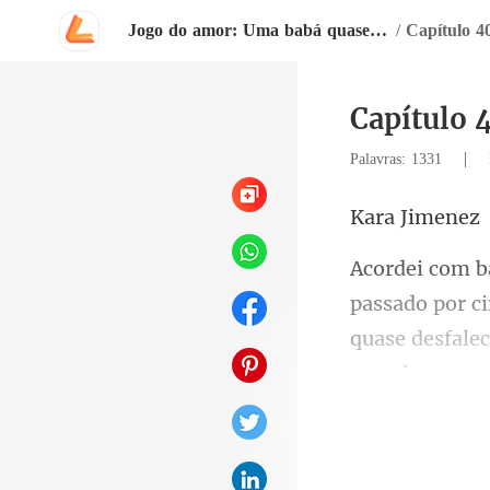
Jogo do amor: Uma babá quase perfeita
/
Capítulo 4
Capítulo 
|
Palavras: 1331
Jim
assado por c
quase