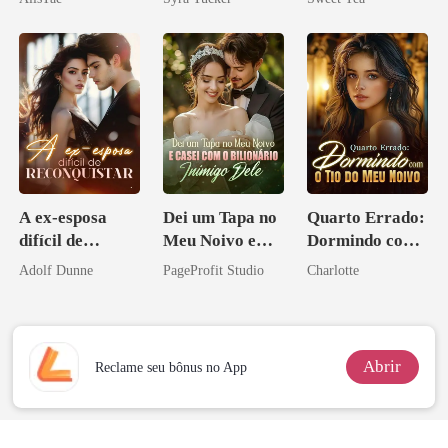
misteriosa
A ex-esposa
Dei um Tapa no
Quarto Errado:
difícil de
Meu Noivo e
Dormindo com
reconquistar
Casei com o
o Tio do Meu
Adolf Dunne
PageProfit Studio
Charlotte
Bilionário
Noivo
Inimigo Dele
Abrir
Reclame seu bônus no App