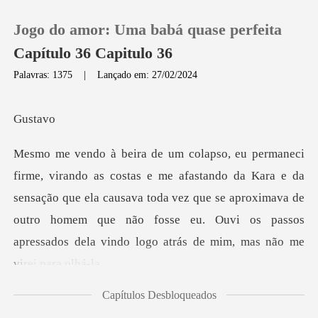
Jogo do amor: Uma babá quase perfeita
Capítulo 36 Capitulo 36
Palavras: 1375
|
Lançado em: 27/02/2024
0
st
Loja
da Kara e da
Histórico
sensação que ela causava toda vez que se aproximava de
outro homem que não foss
Sair
Baixar App
Capítulos Desbloqueados
rodite - disse para