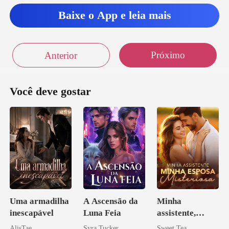
Baixe o App e leia mais
Próximo
Anterior
Você deve gostar
Uma armadilha
A Ascensão da
Minha
inescapável
Luna Feia
assistente,
minha esposa
AlisTae
Syra Tucker
Sweet Tea