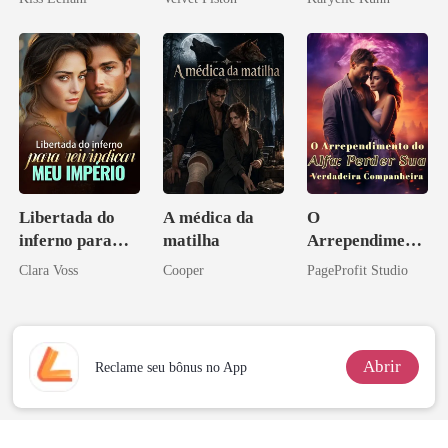
escrava do rei
ninguém ousa
maligno
desafiar
Libertada do
A médica da
O
inferno para
matilha
Arrependiment
reivindicar meu
o do Alfa:
Clara Voss
Cooper
PageProfit Studio
império
Perder Sua
Verdadeira
Companheira
Abrir
Reclame seu bônus no App