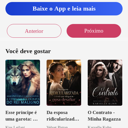
Baixe o App e leia mais
Próximo
Anterior
Você deve gostar
Esse príncipe é
Da esposa
O Contrato -
uma garota: A
ridicularizada à
Minha Ragazza
companheira
irmã que
Kiss Leilani
Velvet Piston
Karyelle Kuhn