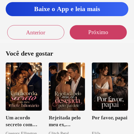
Baixe o App e leia mais
Próximo
Anterior
Você deve gostar
Um acordo
Rejeitada pelo
Por favor, papai
secreto com
meu ex,
meu chefe
desejada pelo
Gregory Ellington
Glitch Petal
EliJa