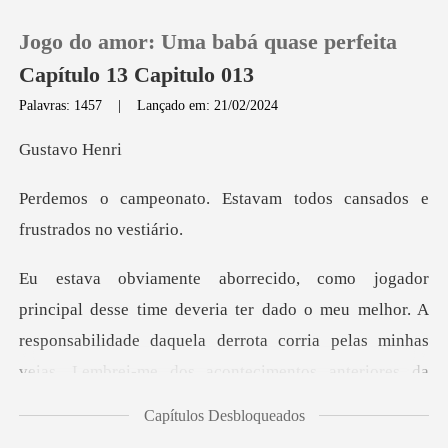
Jogo do amor: Uma babá quase perfeita
Capítulo 13 Capitulo 013
Palavras: 1457
|
Lançado em: 21/02/2024
0
avo
stavam todos cansados e
Loja
Histórico
eu melhor. A
Sair
responsabilidade daquela derrota corria pelas minhas
veias. Lembrei-me dos
Baixar App
Capítulos Desbloqueados