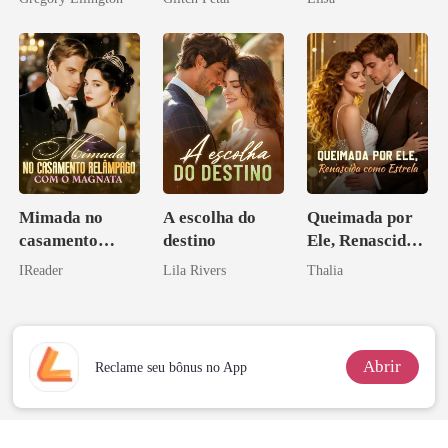
bilionário
pai dele
Mimada no
A escolha do
Queimada por
casamento
destino
Ele, Renascida
relâmpago com
como Estrela
IReader
Lila Rivers
Thalia
o magnata
Abrir
Reclame seu bônus no App