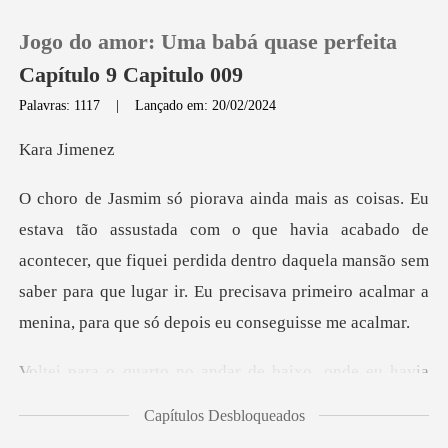
Jogo do amor: Uma babá quase perfeita
Capítulo 9 Capitulo 009
Palavras: 1117
|
Lançado em: 20/02/2024
0
Jim
Loja
a acabado de
acontecer, que fiquei perdida dentro daquela mansão sem
Histórico
saber para que lugar
Sair
no andar de baixo, on
Baixar App
Capítulos Desbloqueados