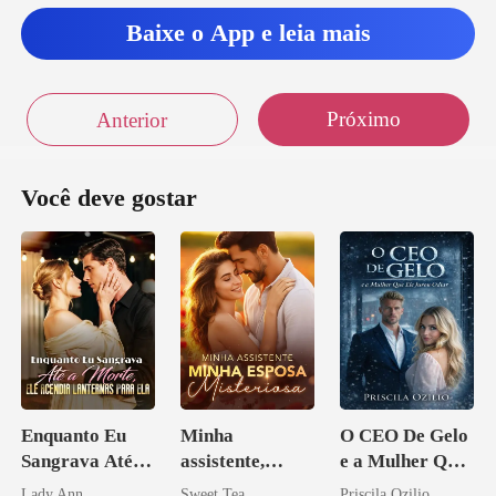
Baixe o App e leia mais
Próximo
Anterior
Você deve gostar
Enquanto Eu
Minha
O CEO De Gelo
Sangrava Até a
assistente,
e a Mulher Que
Morte, Ele
minha esposa
Ele Jurou Odiar
Lady Ann
Sweet Tea
Priscila Ozilio