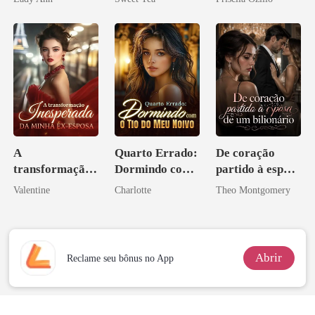
Acendia
misteriosa
Lanternas Para
Ela
A
Quarto Errado:
De coração
transformação
Dormindo com
partido à esposa
inesperada da
o Tio do Meu
de um bilionário
Valentine
Charlotte
Theo Montgomery
minha ex-
Noivo
esposa
Abrir
Reclame seu bônus no App