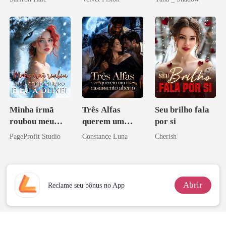
ninguém ousa
Don
desafiar
Minha irmã
Três Alfas
Seu brilho fala
roubou meu
querem um
por si
companheiro e
casamento
PageProfit Studio
Constance Luna
Cherish
eu a deixei
aberto
Abrir
Reclame seu bônus no App