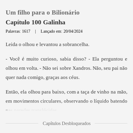
Um filho para o Bilionário
Capítulo 100 Galinha
Palavras: 1617
|
Lançado em: 20/04/2024
0
e levantou a
tou e
Loja
olhou em volta. - Não sei sobre Xandros. Nã
Histórico
ho na mão,
Sair
em movimentos circulares, observand
Baixar App
Capítulos Desbloqueados
seu as