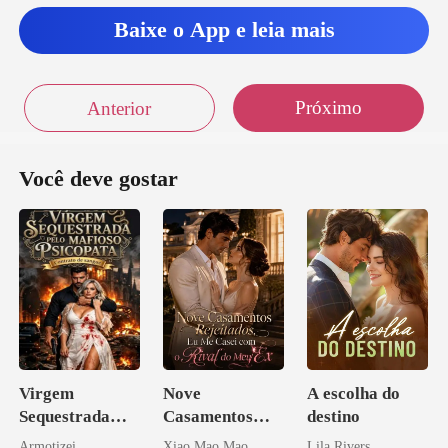
Baixe o App e leia mais
Próximo
Anterior
Você deve gostar
Virgem
Nove
A escolha do
Sequestrada
Casamentos
destino
pelo Mafioso
Rejeitados, Eu
Armotizei
Xiao Mao Mao
Lila Rivers