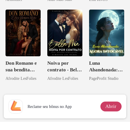
Psicopata :
Me Casei com o
CONTRATO
Rival do Meu
DE SANGUE
Ex
Don Romano e
Noiva por
Luna
sua bendita
contrato - Bella
Abandonada:
ruína
Mia
Agora Intocável
Afrodite LesFolies
Afrodite LesFolies
PageProfit Studio
Abrir
Reclame seu bônus no App