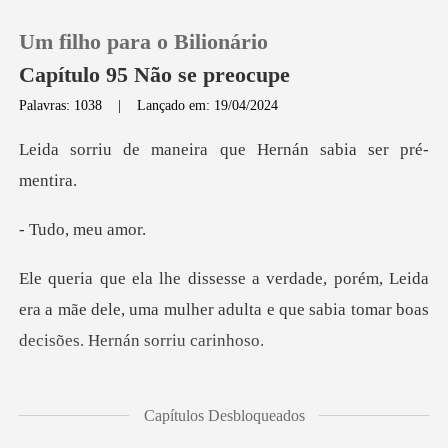
Um filho para o Bilionário
Capítulo 95 Não se preocupe
Palavras: 1038
|
Lançado em: 19/04/2024
0
eira que Hernán sab
Loja
, meu
Histórico
Leida
era a mãe dele, uma mulher adulta e que sa
Sair
Baixar App
blema, se um
Capítulos Desbloqueados
aparecer, eu prometo que fa