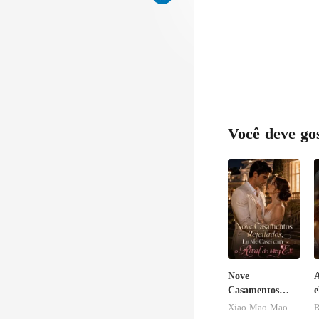
Você deve go
Nove
A
Casamentos
e
Rejeitados, Eu
b
Xiao Mao Mao
R
Me Casei com o