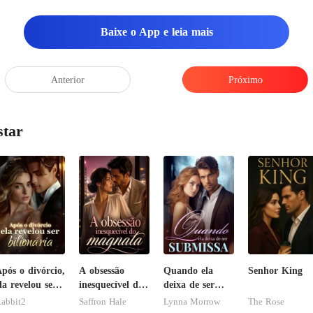
Baixe o App e leia mais
Anterior
Próximo
star
pós o divórcio,
A obsessão
Quando ela
Senhor King
la revelou ser
inesquecível do
deixa de ser
ilionária
magnata
submissa
abbit2
Saffron Hale
Lynna Morrow
The Rose