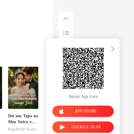
Baixar App Lera
APP STORE
Dei um Tapa no
Meu Noivo e
GOOGLE PLAY
Casei com o
PageProfit Studio
Bilionário