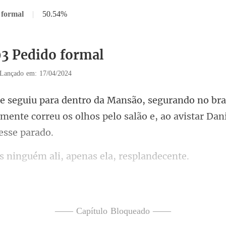
 formal
|
50.54%
93 Pedido formal
Lançado em: 17/04/2024
ra
mente correu os olhos pelo salão
guém ali, apenas e
do filho, Leida sorr
á esperando! -
—— Capítulo Bloqueado ——