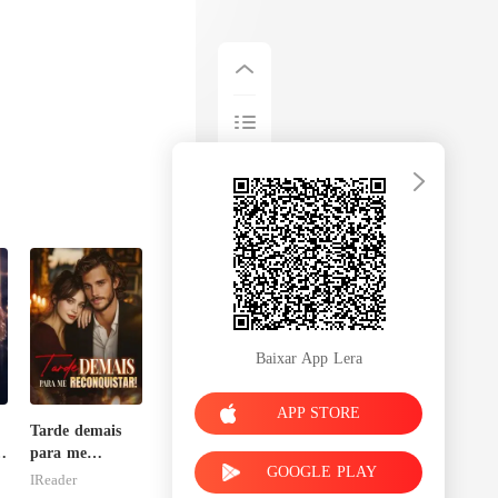
Baixar App Lera
APP STORE
Tarde demais
para me
GOOGLE PLAY
reconquistar!
IReader