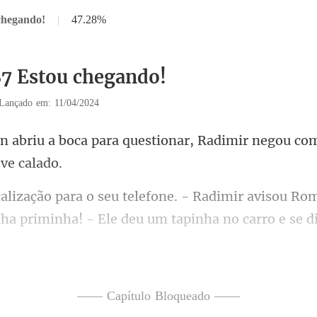
chegando!
|
47.28%
87 Estou chegando!
Lançado em: 11/04/2024
questionar, Radimir negou co
visou Ro
ha priminha! - Ele d
nunca. Hernán ainda não est
—— Capítulo Bloqueado ——