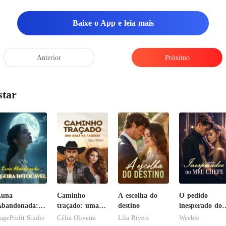
Baixe o App e leia mais
Anterior
Próximo
star
Luna
Caminho
A escolha do
O pedido
Abandonada:
traçado: uma
destino
inesperado do
gora Intocável
babá na
meu chefe
ageProfit Studio
Célia Oliveira
Lila Rivers
Weeble
fazenda