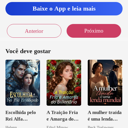
Baixe o App e leia mais
Próximo
Anterior
Você deve gostar
Escolhida pelo
A Traição Fria
A mulher traída
Rei Alfa
e Amarga do
é uma lenda
Amaldiçoado
Bilionário
mundial
Helenn
Ethyl Minow
Beck Trelawney