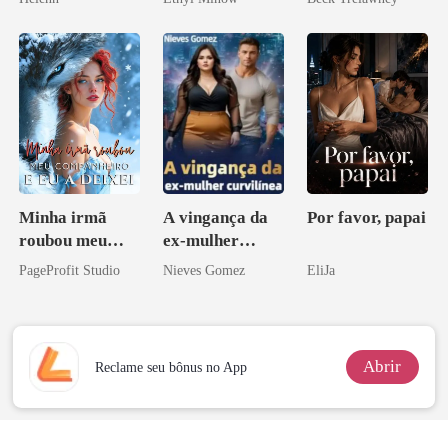
Minha irmã
A vingança da
Por favor, papai
roubou meu
ex-mulher
companheiro e
curvilínea
PageProfit Studio
Nieves Gomez
EliJa
eu a deixei
Abrir
Reclame seu bônus no App