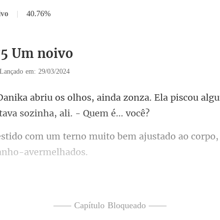
ivo
|
40.76%
75 Um noivo
Lançado em: 29/03/2024
zonza. Ela piscou alg
bem ajustado ao corpo,
você acordou!) - O h
—— Capítulo Bloqueado ——