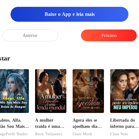
Baixe o App e leia mais
Anterior
Próximo
star
deus, Alfa.
A mulher
Agora eles se
Libertada do
ão Sou Mais
traída é uma
ajoelham diante
inferno para
ua Bolsa de
lenda mundial
de mim
reivindicar me
ageProfit Studio
Beck Trelawney
Glare Moth
Clara Voss
Sangue
império