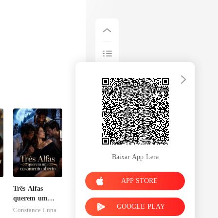
Baixar App Lera
APP STORE
Três Alfas
querem um
GOOGLE PLAY
u
casamento
Constance Luna
aberto