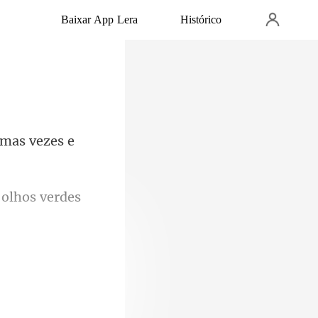
Baixar App Lera
Histórico
umas vezes e
 olhos verde
omem disse,