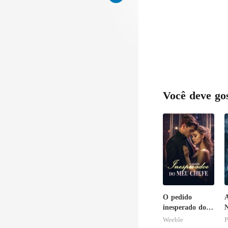
Você deve go
O pedido
A
inesperado do
N
meu chefe
S
Weeble
P