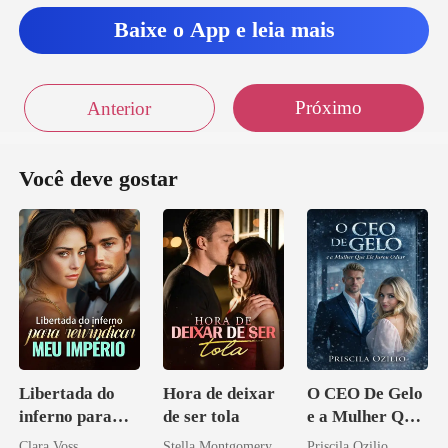
Baixe o App e leia mais
Próximo
Anterior
Você deve gostar
Libertada do
Hora de deixar
O CEO De Gelo
inferno para
de ser tola
e a Mulher Que
reivindicar meu
Ele Jurou Odiar
Clara Voss
Stella Montgomery
Priscila Ozilio