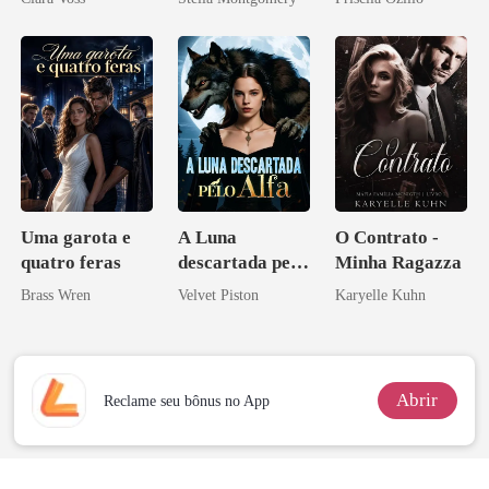
império
Uma garota e
A Luna
O Contrato -
quatro feras
descartada pelo
Minha Ragazza
Alfa
Brass Wren
Velvet Piston
Karyelle Kuhn
Abrir
Reclame seu bônus no App