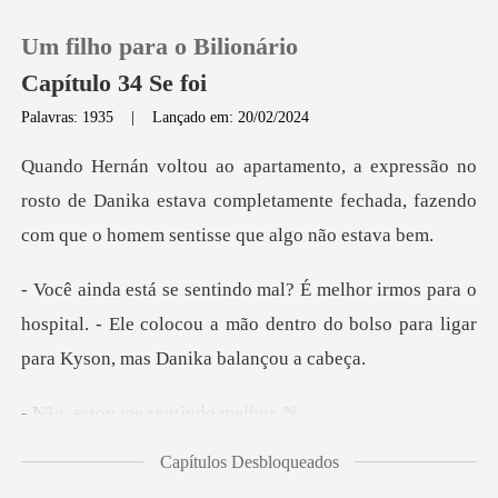
Um filho para o Bilionário
Capítulo 34 Se foi
Palavras: 1935
|
Lançado em: 20/02/2024
0
rosto de Danika estava completamente fechada, fazen
Loja
ara o
Histórico
hospital. - Ele colocou a mão dentro do bolso
Sair
u me sentin
Baixar App
Capítulos Desbloqueados