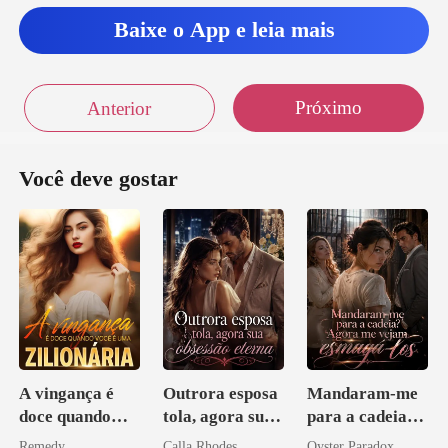
Baixe o App e leia mais
Próximo
Anterior
Você deve gostar
A vingança é
Outrora esposa
Mandaram-me
doce quando
tola, agora sua
para a cadeia?
você é uma
obsessão eterna
Agora me
Remedy
Calla Rhodes
Oyster Paradox