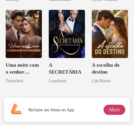
zilionária
vejam esmagá-
los
Uma noite com
A
A escolha do
o senhor
SECRETÁRIA
destino
Bilionário
Tessychris
LunaSants
Lila Rivers
Abrir
Reclame seu bônus no App