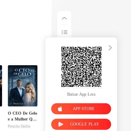
Baixar App Lera
APP STORE
O CEO De Gelo
e a Mulher Que
GOOGLE PLAY
Ele Jurou
Priscila Ozilio
Odiar