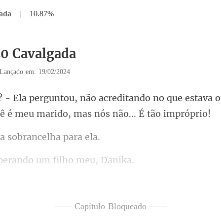
gada
|
10.87%
20 Cavalgada
Lançado em: 19/02/2024
ndo no que estava o
cê
a sobrancel
perando um fil
neira tradicional! - Ela ins
—— Capítulo Bloqueado ——