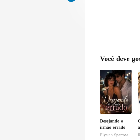
Você deve go
Desejando o
O
irmão errado
a
B
Elysian Sparrow
R
D