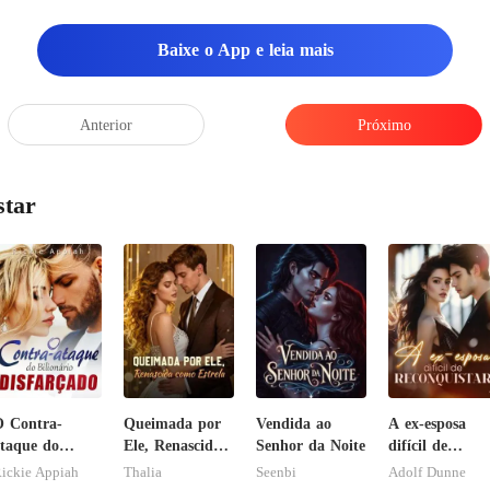
Baixe o App e leia mais
Anterior
Próximo
star
 Contra-
Queimada por
Vendida ao
A ex-esposa
taque do
Ele, Renascida
Senhor da Noite
difícil de
ilionário
como Estrela
reconquistar
ickie Appiah
Thalia
Seenbi
Adolf Dunne
isfarçado