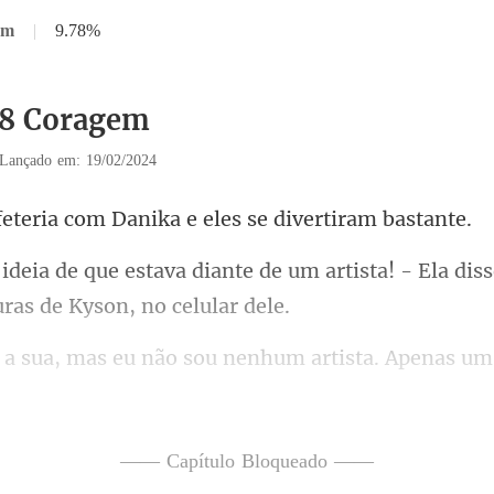
em
|
9.78%
18 Coragem
Lançado em: 19/02/2024
com Danika e eles se
de um artista! - Ela dis
ou nenhum artista. Apenas u
posso dizer que a
—— Capítulo Bloqueado ——