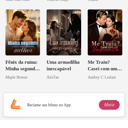
Me Casei com o
Melhor Amiga
Rival do Meu
Ex
Fênix da ruína:
Uma armadilha
Me Traiu?
Minha segunda
inescapável
Casei com um
vida e um
Magnata
Maple Breeze
AlisTae
Audrey C Leilani
homem melhor
Abrir
Reclame seu bônus no App