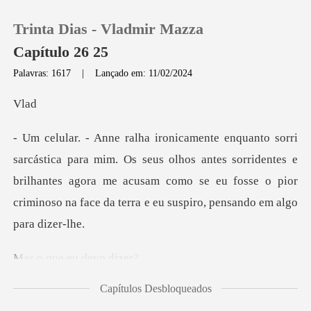
Trinta Dias - Vladmir Mazza
Capítulo 26 25
Palavras: 1617
|
Lançado em: 11/02/2024
0
l
Loja
seus olhos antes sorridentes e
brilhantes agora me acusam como se eu fosse o
Histórico
Sair
e eu dev
Baixar App
Capítulos Desbloqueados
enti out