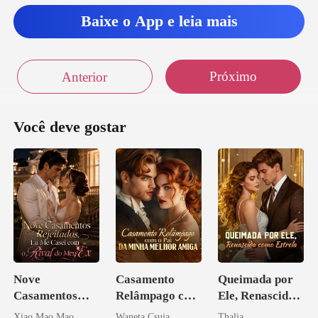
de que poderíamos t
Baixe o App e leia mais
Próximo
Anterior
Você deve gostar
Nove
Casamento
Queimada por
Casamentos
Relâmpago com
Ele, Renascida
Rejeitados, Eu
o Pai da Minha
como Estrela
Xiao Mao Mao
Waneta Csuja
Thalia