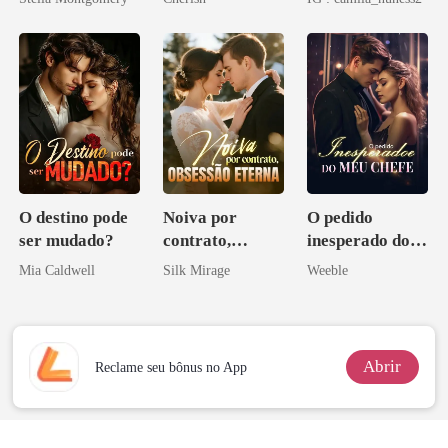
O destino pode
Noiva por
O pedido
ser mudado?
contrato,
inesperado do
obsessão eterna
meu chefe
Mia Caldwell
Silk Mirage
Weeble
Abrir
Reclame seu bônus no App