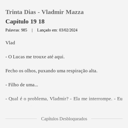
Trinta Dias - Vladmir Mazza
Capítulo 19 18
Palavras: 985
|
Lançado em: 03/02/2024
0
l
me trouxe
Loja
, puxando uma
Histórico
ho de
Sair
restes a nos casar, meu amor. -
Baixar App
O seu olhar curioso vai imediatamente para o topo d
Capítulos Desbloqueados