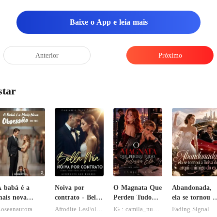
ocê far
Baixe o App e leia mais
Anterior
Próximo
star
 babá é a
Noiva por
O Magnata Que
Abandonada,
ais nova
contrato - Bella
Perdeu Tudo
ela se tornou a
bsessão do
Mia
Inclusive Ela
noiva do arqui
oseanautora
Afrodite LesFolies
IG : camila_nuness2
Fading Signal
CEO
inimigo do ex