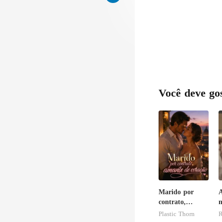
e v
Você deve go
Marido por
A
contrato,
m
amante de
o
Plastic Thorn
R
coração