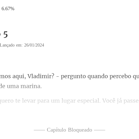
6.67%
6 5
Lançado em: 26/01/2024
- pergunto quando percebo qu
r para um lugar especial. Vo
meu comentário o faz fec
—— Capítulo Bloqueado ——