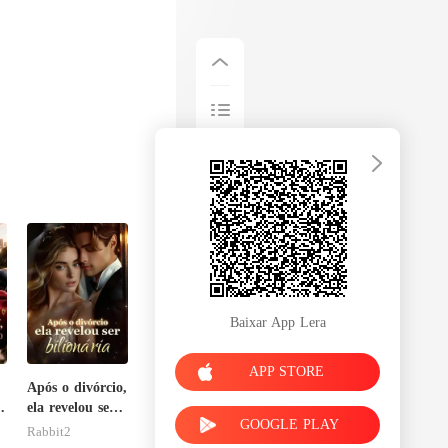
Baixar App Lera
APP STORE
Após o divórcio,
ela revelou ser
GOOGLE PLAY
-
bilionária
Rabbit2