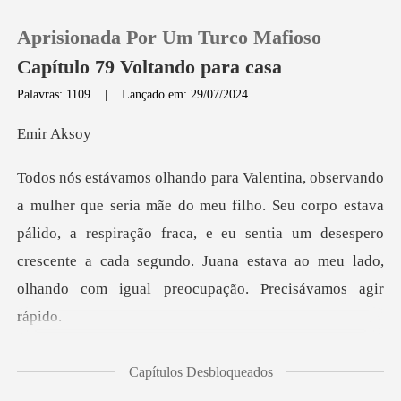
Aprisionada Por Um Turco Mafioso
Capítulo 79 Voltando para casa
Palavras: 1109
|
Lançado em: 29/07/2024
0
r A
Loja
o. Seu corpo estava
pálido, a respiração fraca, e eu sentia um desespero
Histórico
crescente a cada
Sair
Baixar App
ntraram aqui?" Juana
Capítulos Desbloqueados