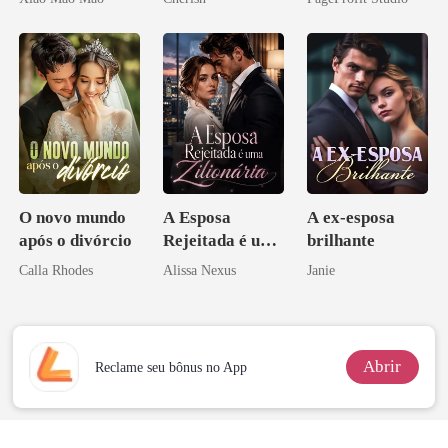
Me Casei com o
Bilionário
Rival do Meu
Inimigo Dele
Ex
O novo mundo
A Esposa
A ex-esposa
após o divórcio
Rejeitada é uma
brilhante
Zilionária
Calla Rhodes
Alissa Nexus
Janie
Abrir
Reclame seu bônus no App