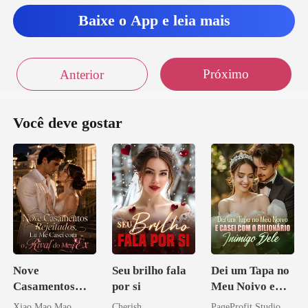
Baixe o App e leia mais
Próximo
Anterior
Você deve gostar
Nove
Seu brilho fala
Dei um Tapa no
Casamentos
por si
Meu Noivo e
Rejeitados, Eu
Casei com o
Xiao Mao Mao
Cherish
PageProfit Studio