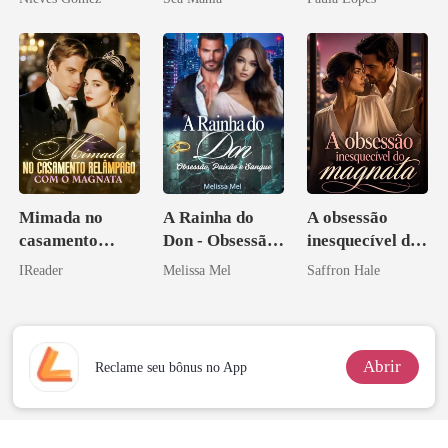
Mimada no
A Rainha do
A obsessão
casamento
Don - Obsessão,
inesquecível do
relâmpago com
Paixão e Sangue
magnata
IReader
Melissa Mel
Saffron Hale
o magnata
Abrir
Reclame seu bônus no App