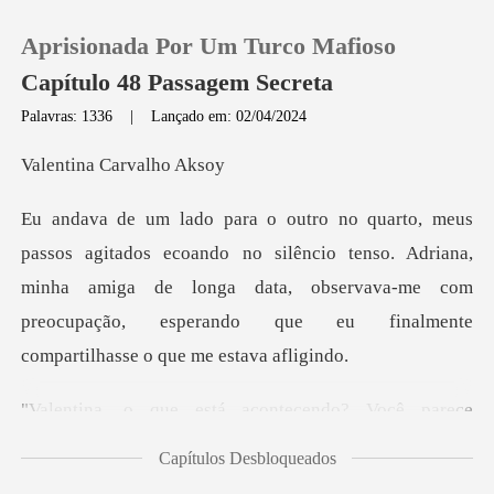
Aprisionada Por Um Turco Mafioso
Capítulo 48 Passagem Secreta
Palavras: 1336
|
Lançado em: 02/04/2024
0
a Carval
Loja
silêncio tenso. Adriana,
minha amiga de longa data, observava-me com
Histórico
preocu
Sair
do? Você parece
Baixar App
perturbada", dis
Capítulos Desbloqueados