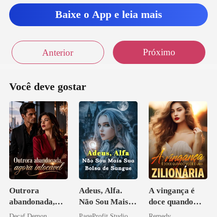
Baixe o App e leia mais
Próximo
Anterior
Você deve gostar
Outrora
Adeus, Alfa.
A vingança é
abandonada,
Não Sou Mais
doce quando
agora intocável
Sua Bolsa de
você é uma
Decaf Demon
PageProfit Studio
Remedy