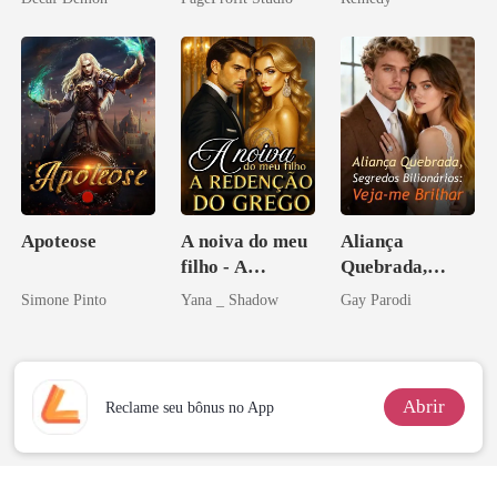
Sangue
zilionária
Apoteose
A noiva do meu
Aliança
filho - A
Quebrada,
Redenção do
Segredos
Simone Pinto
Yana _ Shadow
Gay Parodi
grego
Bilionários:
Veja-me Brilhar
Abrir
Reclame seu bônus no App