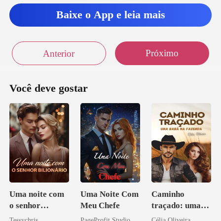
Baixe o App e leia mais
Próximo
Anterior
Você deve gostar
Uma noite com
Uma Noite Com
Caminho
o senhor
Meu Chefe
traçado: uma
Bilionário
babá na fazenda
Tessychris
PageProfit Studio
Célia Oliveira