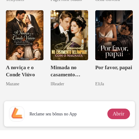
A noviça e o
Mimada no
Por favor, papai
Conde Viúvo
casamento
relâmpago com
Mazane
IReader
EliJa
o magnata
Abrir
Reclame seu bônus no App