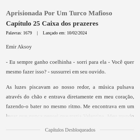
Aprisionada Por Um Turco Mafioso
Capítulo 25 Caixa dos prazeres
Palavras: 1679
|
Lançado em: 10/02/2024
0
r A
ri para ela - Você quer
Loja
mesmo faz
Histórico
diretamente em meu coração,
Sair
fazendo-o bater no mesmo ritmo. Me encontrava em
Baixar App
Capítulos Desbloqueados