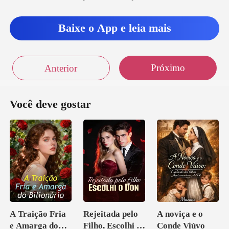
Baixe o App e leia mais
Próximo
Anterior
Você deve gostar
A Traição Fria
Rejeitada pelo
A noviça e o
e Amarga do
Filho, Escolhi o
Conde Viúvo