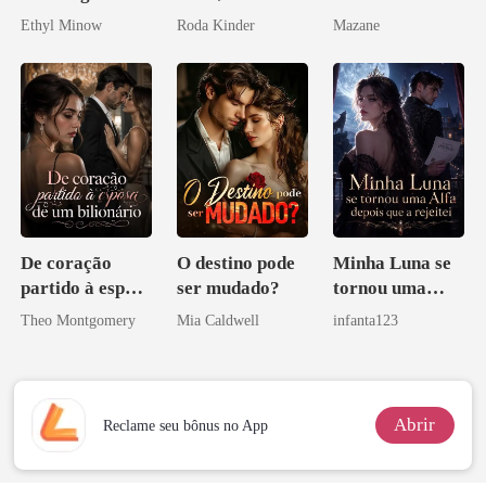
Bilionário
Don
Ethyl Minow
Roda Kinder
Mazane
De coração
O destino pode
Minha Luna se
partido à esposa
ser mudado?
tornou uma
de um bilionário
Alfa depois que
Theo Montgomery
Mia Caldwell
infanta123
a rejeitei
Abrir
Reclame seu bônus no App