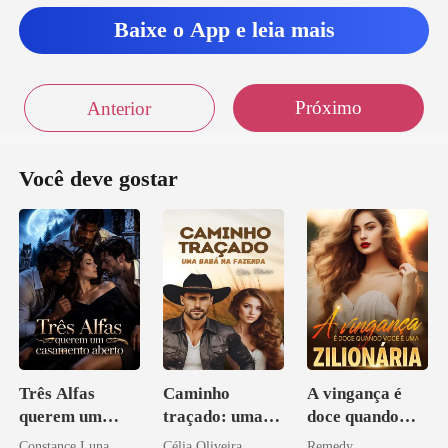
Baixe o App e leia mais
Próximo
Anterior
Você deve gostar
Três Alfas
Caminho
A vingança é
querem um
traçado: uma
doce quando
casamento
babá na fazenda
você é uma
Constance Luna
Célia Oliveira
Remedy