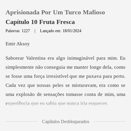
Aprisionada Por Um Turco Mafioso
Capítulo 10 Fruta Fresca
Palavras: 1227
|
Lançado em: 18/01/2024
0
r A
Loja
o
se fosse uma força irresistível que me puxava para perto.
Histórico
Cada vez que nossas peles se misturavam, era c
Sair
Baixar App
ina er
Capítulos Desbloqueados