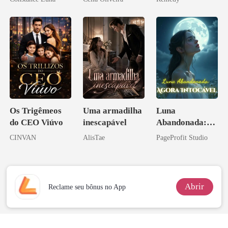
aberto
zilionária
Os Trigêmeos
Uma armadilha
Luna
do CEO Viúvo
inescapável
Abandonada:
Agora Intocável
CINVAN
AlisTae
PageProfit Studio
Abrir
Reclame seu bônus no App