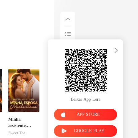
Baixar App Lera
APP STORE
Minha
assistente,
GOOGLE PLAY
minha esposa
Sweet Tea
misteriosa