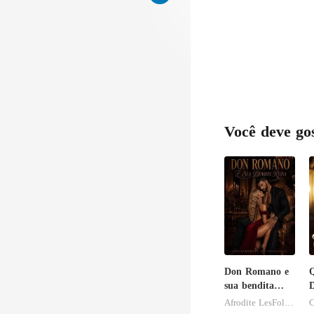
Você deve go
Don Romano e
Q
sua bendita
ruína
o
Afrodite LesFolies
C
N