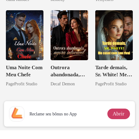
zilionária
Uma Noite Com
Outrora
Tarde demais,
Meu Chefe
abandonada,
Sr. White! Me
agora intocável
casei com seu
PageProfit Studio
Decaf Demon
PageProfit Studio
rival
Abrir
Reclame seu bônus no App