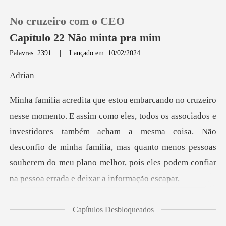
No cruzeiro com o CEO
Capítulo 22 Não minta pra mim
Palavras: 2391
|
Lançado em: 10/02/2024
0
ri
Loja
ciados e
investidores também acham a mesma coisa. Não
Histórico
desconfio de minha família, mas quanto menos pess
Sair
Baixar App
estar emba
Capítulos Desbloqueados