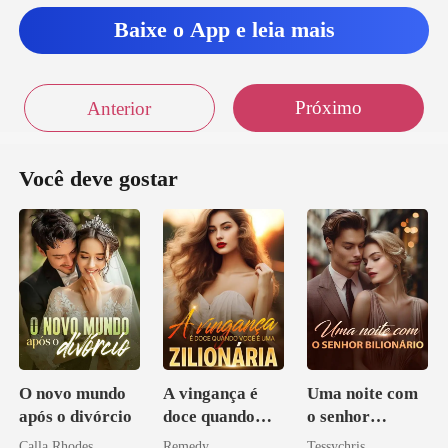
Baixe o App e leia mais
Próximo
Anterior
Você deve gostar
O novo mundo
A vingança é
Uma noite com
após o divórcio
doce quando
o senhor
você é uma
Bilionário
Calla Rhodes
Remedy
Tessychris