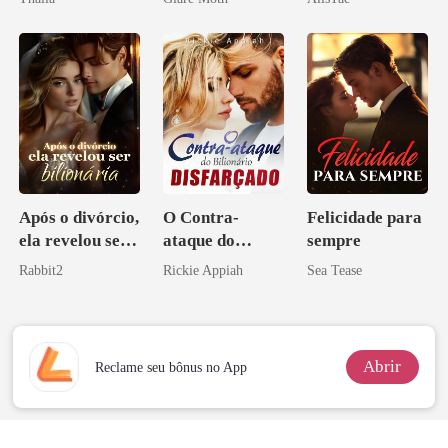
namorado?!
Após o divórcio,
O Contra-
Felicidade para
ela revelou ser
ataque do
sempre
bilionária
Bilionário
Rabbit2
Rickie Appiah
Sea Tease
Disfarçado
Abrir
Reclame seu bônus no App