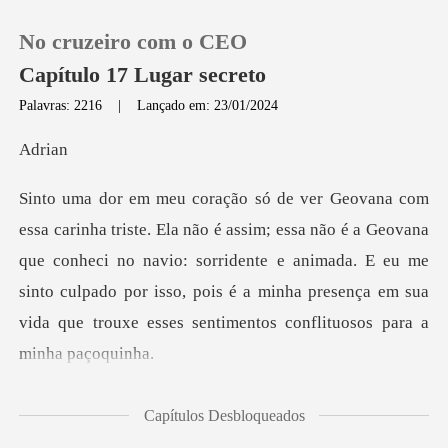
No cruzeiro com o CEO
Capítulo 17 Lugar secreto
Palavras: 2216
|
Lançado em: 23/01/2024
0
ri
Loja
o é a Geovana
que conheci no navio: sorridente e animada. E eu me
Histórico
sinto culpado por isso, pois é
Sair
Baixar App
abar com esse clim
Capítulos Desbloqueados