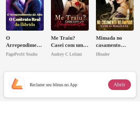
O
Me Traiu?
Mimada no
Arrependiment
Casei com um
casamento
o do Alfa: O
Magnata
relâmpago com
PageProfit Studio
Audrey C Leilani
IReader
Contrato Real
o magnata
da Híbrida
Abrir
Reclame seu bônus no App