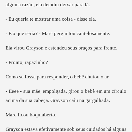
mostrar uma coi
- Marc pergunto
e estendeu seus
to, ra
ra responder, o
o bebê em um círculo
acima da sua
cou boq
ns