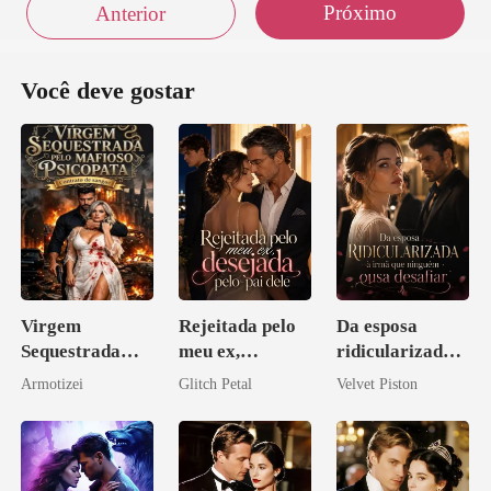
Próximo
Anterior
Você deve gostar
Virgem
Rejeitada pelo
Da esposa
Sequestrada
meu ex,
ridicularizada à
pelo Mafioso
desejada pelo
irmã que
Armotizei
Glitch Petal
Velvet Piston
Psicopata :
pai dele
ninguém ousa
CONTRATO
desafiar
DE SANGUE