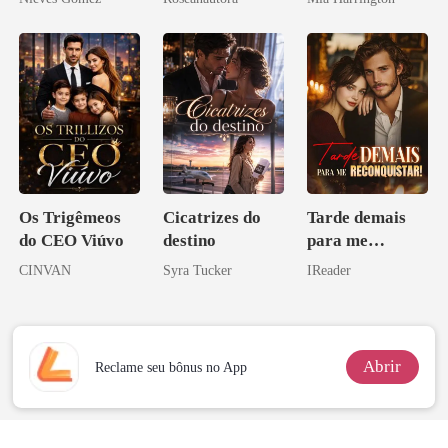
Os Trigêmeos
Cicatrizes do
Tarde demais
do CEO Viúvo
destino
para me
reconquistar!
CINVAN
Syra Tucker
IReader
Abrir
Reclame seu bônus no App