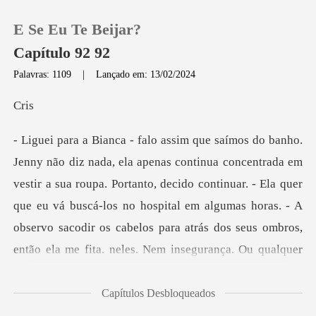
E Se Eu Te Beijar?
Capítulo 92 92
Palavras: 1109
|
Lançado em: 13/02/2024
0
r
Loja
tir a sua roupa. Portanto, decido continuar. - Ela quer
Histórico
que eu vá buscá-los no hospital em algumas horas. - A
Sair
obser
Baixar App
Capítulos Desbloqueados