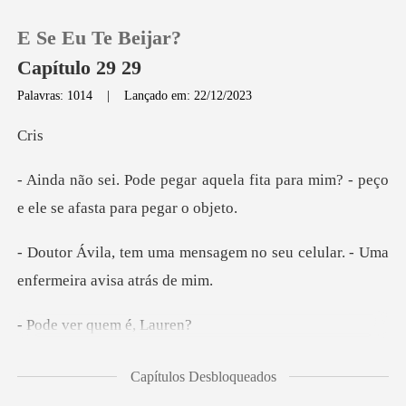
E Se Eu Te Beijar?
Capítulo 29 29
Palavras: 1014
|
Lançado em: 22/12/2023
0
r
ela fita para mim? - peço
Loja
e ele
Histórico
agem no seu celular. - Uma
e
Sair
r quem é,
Baixar App
estranhando
Capítulos Desbloqueados
essa sua mensagem, a final,