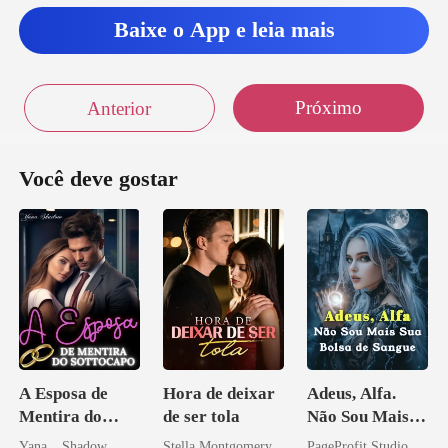
Baixe o App e leia mais
de a
Próximo
Anterior
Você deve gostar
A Esposa de
Hora de deixar
Adeus, Alfa.
Mentira do
de ser tola
Não Sou Mais
Sottocapo
Sua Bolsa de
Yana _ Shadow
Stella Montgomery
PageProfit Studio