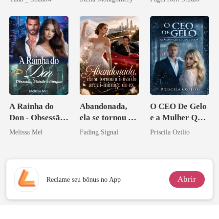
Sangue
A Rainha do
Abandonada,
O CEO De Gelo
Don - Obsessão,
ela se tornou a
e a Mulher Que
Paixão e Sangue
noiva do arqui-
Ele Jurou Odiar
Melissa Mel
Fading Signal
Priscila Ozilio
inimigo do ex
Abrir
Reclame seu bônus no App