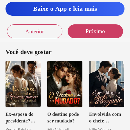
Baixe o App e leia mais
e sou
isa que a comida está pro
Próximo
Anterior
Você deve gostar
Ex-esposa do
O destino pode
Envolvida com
presidente?
ser mudado?
o chefe
Preciosa
arrogante
Rusted Rainbow
Mia Caldwell
Ellie Wynters