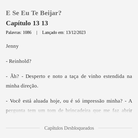
E Se Eu Te Beijar?
Capítulo 13 13
Palavras: 1086
|
Lançado em: 13/12/2023
0
e
ein
Loja
o a taça de vinho este
Histórico
Sair
o minha? - A
pergunta tem um tom de brinc
Baixar App
Capítulos Desbloqueados
do em algumas