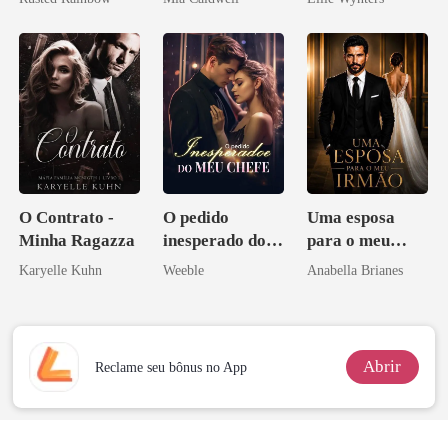
princesa de uma
família
mafiosa!
O Contrato -
O pedido
Uma esposa
Minha Ragazza
inesperado do
para o meu
meu chefe
irmão
Karyelle Kuhn
Weeble
Anabella Brianes
Abrir
Reclame seu bônus no App