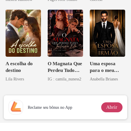
princesa de uma
família
mafiosa!
A escolha do
O Magnata Que
Uma esposa
destino
Perdeu Tudo
para o meu
Inclusive Ela
irmão
Lila Rivers
IG : camila_nuness2
Anabella Brianes
Abrir
Reclame seu bônus no App