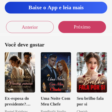
Baixe o App e leia mais
ra vista não existe,
Tempestade
Próximo
Anterior
mpes
Você deve gostar
Ex-esposa do
Uma Noite Com
Seu brilho fala
presidente?
Meu Chefe
por si
Preciosa
Rusted Rainbow
PageProfit Studio
Cherish