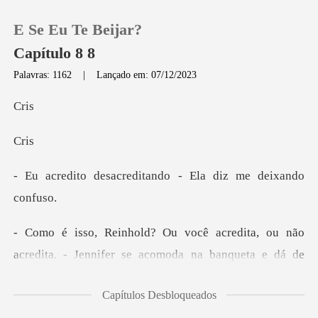
E Se Eu Te Beijar?
Capítulo 8 8
Palavras: 1162
|
Lançado em: 07/12/2023
0
r
r
Loja
reditando - Ela diz
Histórico
Sair
edita, ou não
acredita. - Jennifer s
Baixar App
Capítulos Desbloqueados
m. - Rio e me sento