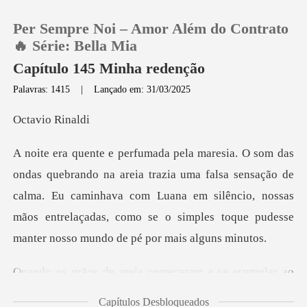
Per Sempre Noi – Amor Além do Contrato
🔥 Série: Bella Mia
Capítulo 145 Minha redenção
Palavras: 1415
|
Lançado em: 31/03/2025
0
io Ri
Loja
uma falsa sensação de
Histórico
calma. Eu caminhava com Luana em silêncio, nossas
mãos entrelaç
Sair
Baixar App
a começaram a se acumul
Capítulos Desbloqueados