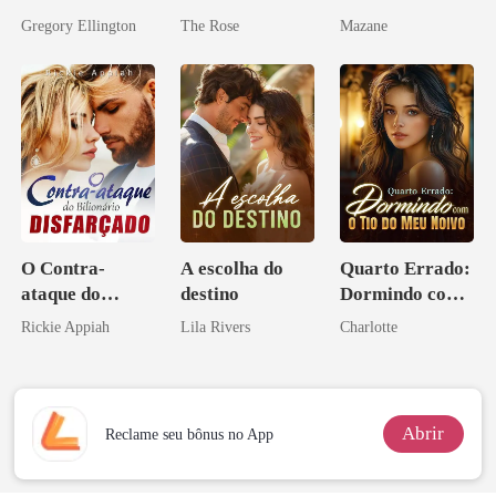
meu chefe
Gregory Ellington
The Rose
Mazane
bilionário
O Contra-
A escolha do
Quarto Errado:
ataque do
destino
Dormindo com
Bilionário
o Tio do Meu
Rickie Appiah
Lila Rivers
Charlotte
Disfarçado
Noivo
Abrir
Reclame seu bônus no App