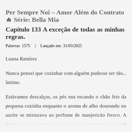
Per Sempre Noi – Amor Além do Contrato
🔥 Série: Bella Mia
Capítulo 133 A exceção de todas as minhas
regras.
0
Palavras: 1575
|
Lançado em: 31/03/2025
a Ra
Loja
nhar com alguém pudes
Histórico
Sair
alho dourando no
Baixar App
azeite se misturava ao perfume de manjericão fresco. A
janela deixava en