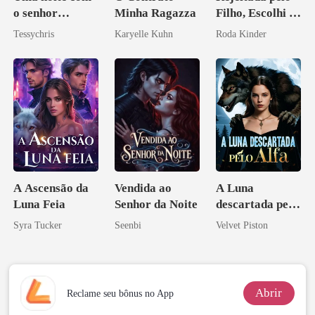
o senhor
Minha Ragazza
Filho, Escolhi o
Bilionário
Don
Tessychris
Karyelle Kuhn
Roda Kinder
A Ascensão da
Vendida ao
A Luna
Luna Feia
Senhor da Noite
descartada pelo
Alfa
Syra Tucker
Seenbi
Velvet Piston
Abrir
Reclame seu bônus no App