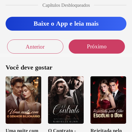
Capítulos Desbloqueados
Baixe o App e leia mais
Próximo
Anterior
Você deve gostar
Uma noite com
O Contrato -
Rejeitada pelo