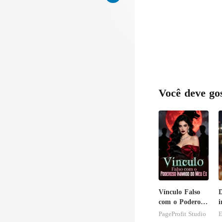
Você deve go
Vínculo Falso
D
com o Poderoso
i
Inimigo do Meu
PageProfit Studio
E
Ex