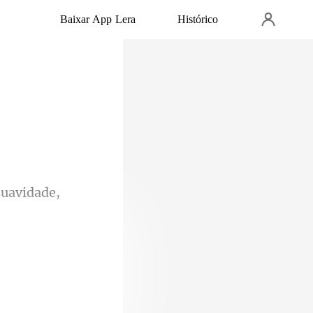
Baixar App Lera
Histórico
uavidade,
minha vo
que vi