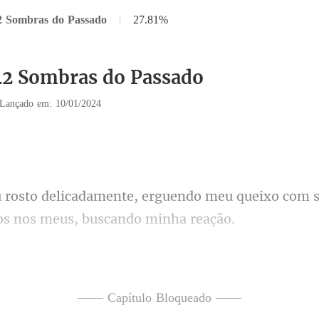
2 Sombras do Passado
|
27.81%
42 Sombras do Passado
Lançado em: 10/01/2024
endo meu queixo com s
ero me afastar - confessei, 
—— Capítulo Bloqueado ——
untos, enfrentaremos tudo o 