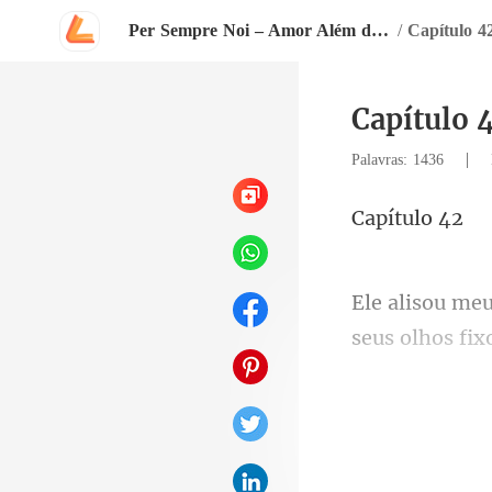
Per Sempre Noi – Amor Além do Contrato 🔥 Série: Bella Mia
/
Capítulo 4
Capítulo 
|
Palavras: 1436
tulo
seus olho