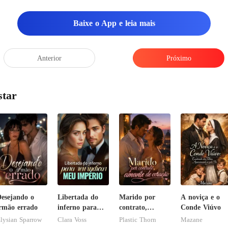
Baixe o App e leia mais
Anterior
Próximo
star
esejando o
Libertada do
Marido por
A noviça e o
rmão errado
inferno para
contrato,
Conde Viúvo
reivindicar meu
amante de
lysian Sparrow
Clara Voss
Plastic Thorn
Mazane
império
coração