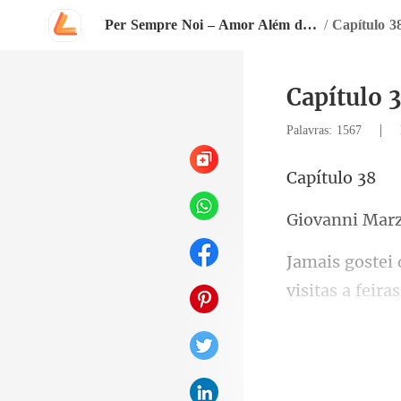
Per Sempre Noi – Amor Além do Contrato 🔥 Série: Bella Mia
/
Capítulo 3
Capítulo 
|
Palavras: 1567
tulo
nni M
tas a feir
esti