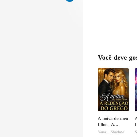
Você deve go
A noiva do meu
A
filho - A
L
Redenção do
Yana _ Shadow
S
grego