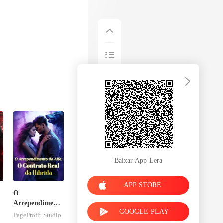
Baixar App Lera
APP STORE
O
Arrependimento
GOOGLE PLAY
do Alfa: O
PageProfit Studio
Contrato Real