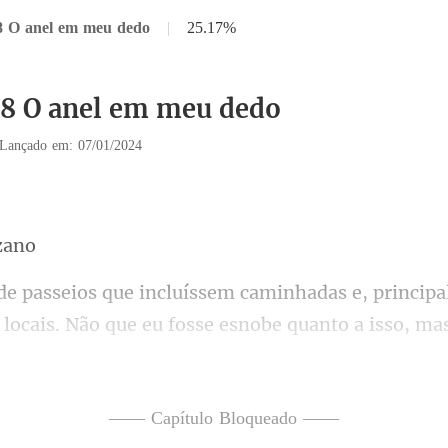
8 O anel em meu dedo
|
25.17%
38 O anel em meu dedo
Lançado em: 07/01/2024
as locais. Não que eu fosse esnobe quanto a isso, m
—— Capítulo Bloqueado ——
nhã na loja com Elena. Eu sabi