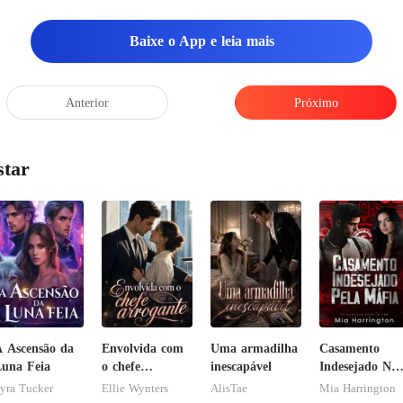
Baixe o App e leia mais
Anterior
Próximo
star
 Ascensão da
Envolvida com
Uma armadilha
Casamento
una Feia
o chefe
inescapável
Indesejado Na
arrogante
Máfia
yra Tucker
Ellie Wynters
AlisTae
Mia Harrington