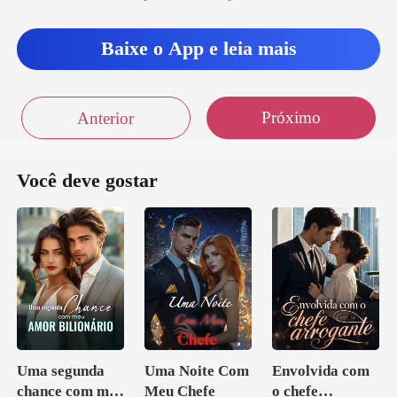
Baixe o App e leia mais
Próximo
Anterior
Você deve gostar
Uma segunda
Uma Noite Com
Envolvida com
chance com meu
Meu Chefe
o chefe