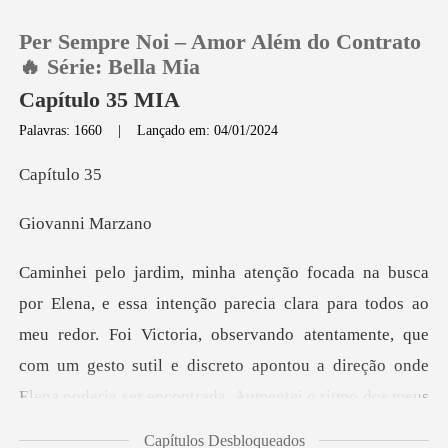
Per Sempre Noi – Amor Além do Contrato
🔥 Série: Bella Mia
Capítulo 35 MIA
Palavras: 1660
|
Lançado em: 04/01/2024
0
tulo
Loja
nni M
Histórico
o
Sair
meu redor. Foi Victoria, observando atentamente, que
com um gesto sutil e discreto apontou a direção on
Baixar App
Capítulos Desbloqueados