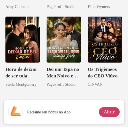
amor bilionário
arrogante
Arny Gallucio
PageProfit Studio
Ellie Wynters
Hora de deixar
Dei um Tapa no
Os Trigêmeos
de ser tola
Meu Noivo e
do CEO Viúvo
Casei com o
Stella Montgomery
PageProfit Studio
CINVAN
Bilionário
Inimigo Dele
Abrir
Reclame seu bônus no App