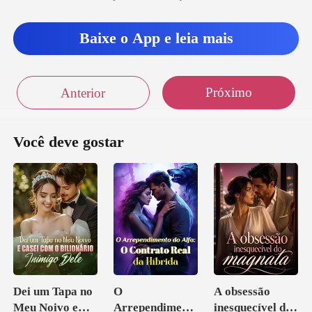
Baixe o App e leia mais
Próximo
Anterior
Você deve gostar
Dei um Tapa no
O
A obsessão
Meu Noivo e
Arrependiment
inesquecível do