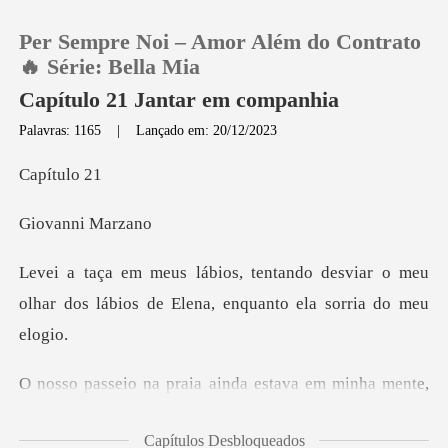
Per Sempre Noi – Amor Além do Contrato
🔥 Série: Bella Mia
Capítulo 21 Jantar em companhia
Palavras: 1165
|
Lançado em: 20/12/2023
0
tulo
Loja
ni Mar
Histórico
desviar o meu
olhar dos lábios de Elen
Sair
Baixar App
ho voltar com ela para o hotel, depois da nossa
Capítulos Desbloqueados
interação durant