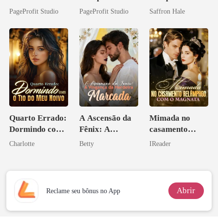
Casei com o
o do Alfa: O
magnata
PageProfit Studio
PageProfit Studio
Saffron Hale
Bilionário
Contrato Real
Inimigo Dele
da Híbrida
Quarto Errado:
A Ascensão da
Mimada no
Dormindo com
Fênix: A
casamento
o Tio do Meu
Vingança da
relâmpago com
Charlotte
Betty
IReader
Noivo
Herdeira
o magnata
Marcada
Abrir
Reclame seu bônus no App