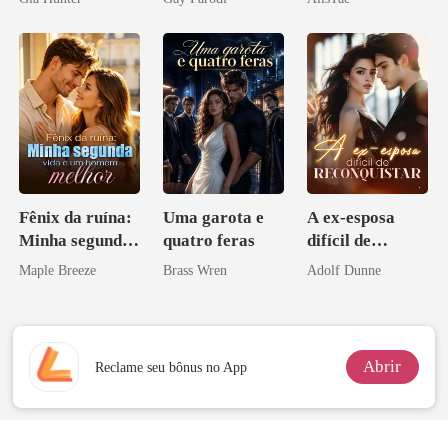
Bilionários:
Veja-me Brilhar
Fênix da ruína:
Uma garota e
A ex-esposa
Minha segunda
quatro feras
difícil de
vida e um
reconquistar
Maple Breeze
Brass Wren
Adolf Dunne
homem melhor
Abrir
Reclame seu bônus no App