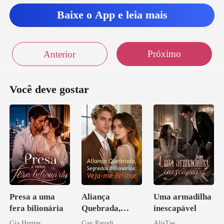
Baixe o App e leia mais
Próximo
Anterior
Você deve gostar
Presa a uma
Aliança
Uma armadilha
fera bilionária
Quebrada,
inescapável
Segredos
Gia Hunter
Gay Parodi
AlisTae