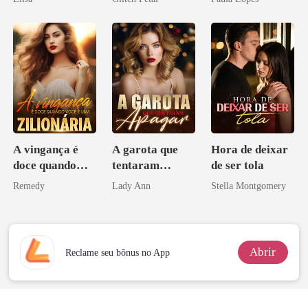
pai dele
A vingança é
A garota que
Hora de deixar
doce quando
tentaram
de ser tola
você é uma
apagar
Remedy
Lady Ann
Stella Montgomery
zilionária
Abrir
Reclame seu bônus no App