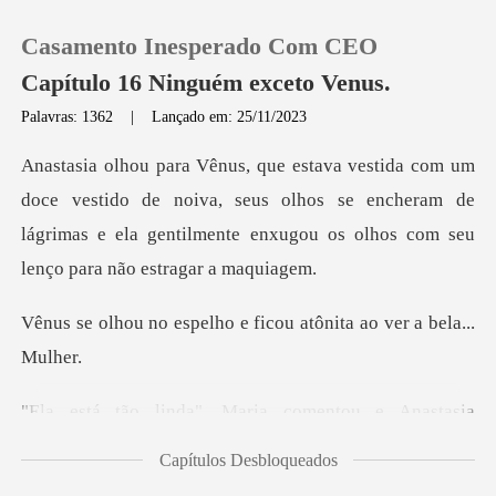
Casamento Inesperado Com CEO
Capítulo 16 Ninguém exceto Venus.
Palavras: 1362
|
Lançado em: 25/11/2023
0
ido de noiva, seus olhos se encheram de
Loja
lágrimas e ela gentilme
Histórico
lho e ficou atônita ao
Sair
ria comentou e Anastasia
Baixar App
Capítulos Desbloqueados