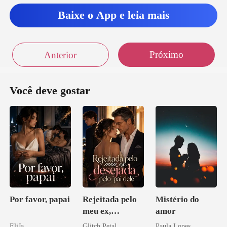
realm
Baixe o App e leia mais
Próximo
Anterior
Você deve gostar
Por favor, papai
Rejeitada pelo
Mistério do
meu ex,
amor
desejada pelo
EliJa
Glitch Petal
Paula Lopes