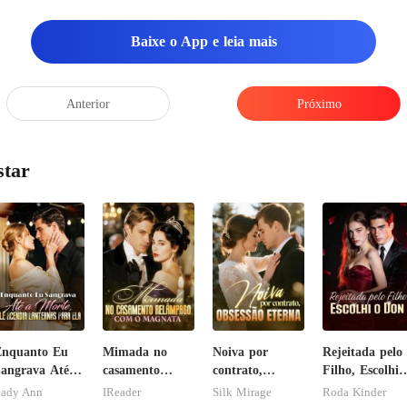
Baixe o App e leia mais
Anterior
Próximo
star
Enquanto Eu
Mimada no
Noiva por
Rejeitada pelo
angrava Até a
casamento
contrato,
Filho, Escolhi 
orte, Ele
relâmpago com
obsessão eterna
Don
ady Ann
IReader
Silk Mirage
Roda Kinder
cendia
o magnata