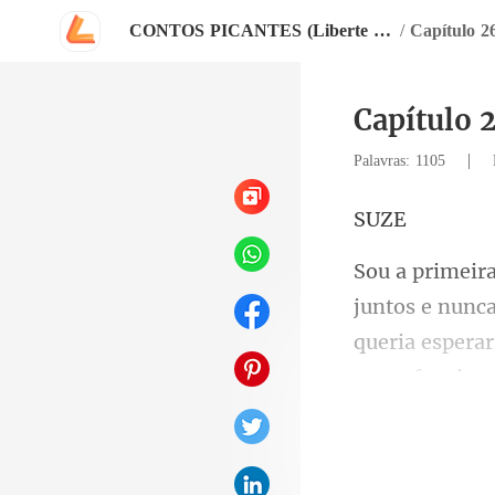
CONTOS PICANTES (Liberte o seu prazer)
/
Capítulo 26
Capítulo 2
|
Palavras: 1105
U
queria espera
como funcion