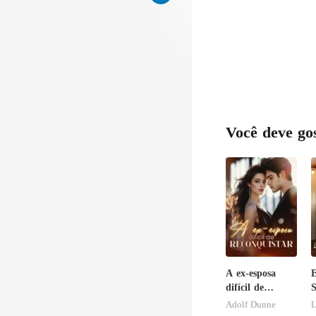
Você deve go
A ex-esposa
difícil de
S
reconquistar
M
Adolf Dunne
L
A