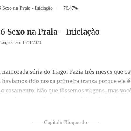
 Sexo na Praia - Iniciação
|
76.47%
6 Sexo na Praia - Iniciação
Lançado em: 13/11/2023
transa porque ele é 
r o casamento. Não que fôssemos virgens, mas voc
a
—— Capítulo Bloqueado ——