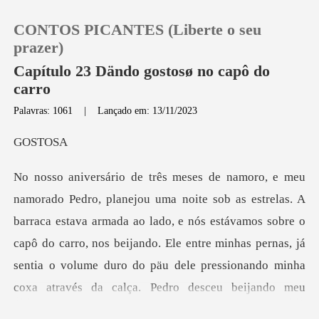
CONTOS PICANTES (Liberte o seu
prazer)
Capítulo 23 Dändo gostosø no capô do
carro
0
Palavras: 1061
|
Lançado em: 13/11/2023
ST
Loja
Histórico
estava armada ao lado, e nós estávamos sobre o
Sair
capô do carro, nos beijando. Ele entre minhas pernas, já
sentia o
Baixar App