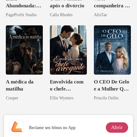
Abandonada:
após o divórcio
companheira do
Agora Intocável
irmão de meu
PageProfit Studio
Calla Rhodes
AlisTae
namorado?!
A médica da
Envolvida com
O CEO De Gelo
matilha
o chefe
e a Mulher Que
arrogante
Ele Jurou Odiar
Cooper
Ellie Wynters
Priscila Ozilio
Abrir
Reclame seu bônus no App