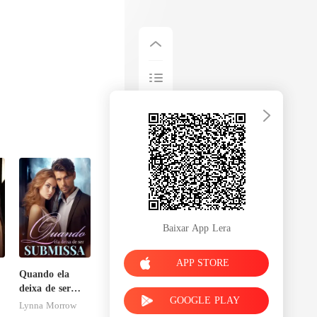
Baixar App Lera
APP STORE
Quando ela
deixa de ser
GOOGLE PLAY
submissa
Lynna Morrow