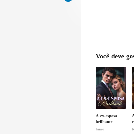
Você deve go
A ex-esposa
A
brilhante
e
b
Janie
R