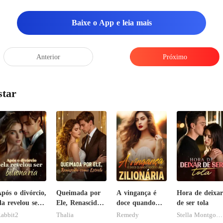
Baixe o App e leia mais
Anterior
Próximo
star
pós o divórcio,
Queimada por
A vingança é
Hora de deixar
la revelou ser
Ele, Renascida
doce quando
de ser tola
ilionária
como Estrela
você é uma
abbit2
Thalia
Remedy
Stella Montgomery
zilionária