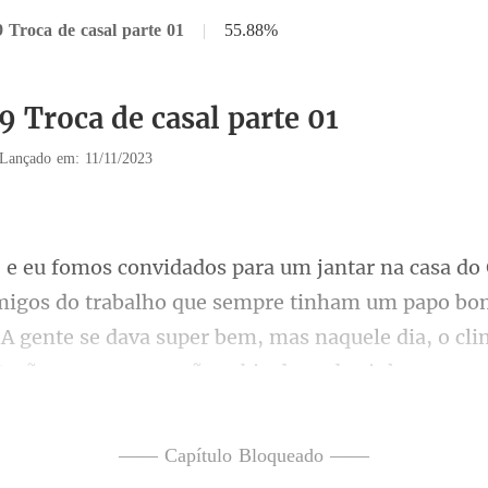
9 Troca de casal parte 01
|
55.88%
9 Troca de casal parte 01
Lançado em: 11/11/2023
s do trabalho que sempre tinham um papo bo
A gente se dava super b
um vinho tinto aqui,
—— Capítulo Bloqueado ——