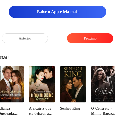
Baixe o App e leia mais
Anterior
Próximo
star
liança
A cicatriz que
Senhor King
O Contrato -
uebrada,
ele deixou, a
Minha Ragazz