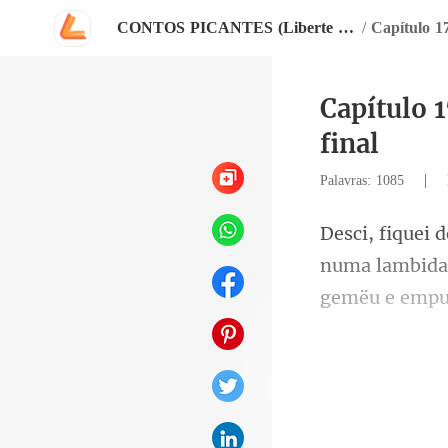
CONTOS PICANTES (Liberte o seu prazer)
/
Capítulo 
final
|
Palavras: 1085
numa lambida 
eou