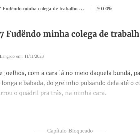
Capítulo 17 Fudëndo minha colega de trabalho parte final
|
50.00%
17 Fudëndo minha colega de trabalh
Lançado em: 11/11/2023
longa e babada, do grëlinho pulsando dela at
. Quero ver essa bucetä em
—— Capítulo Bloqueado ——
 mais, a