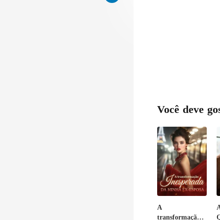
Você deve go
A
A
transformação
Q