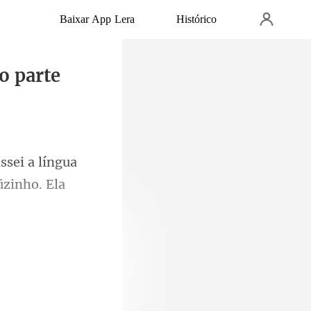
Baixar App Lera
Histórico
o parte
i a língua
 cima da m