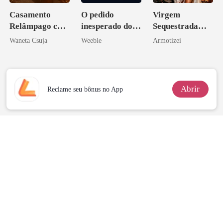
Casamento
O pedido
Virgem
Relâmpago com
inesperado do
Sequestrada
o Pai da Minha
meu chefe
pelo Mafioso
Waneta Csuja
Weeble
Armotizei
Melhor Amiga
Psicopata :
CONTRATO
DE SANGUE
Abrir
Reclame seu bônus no App