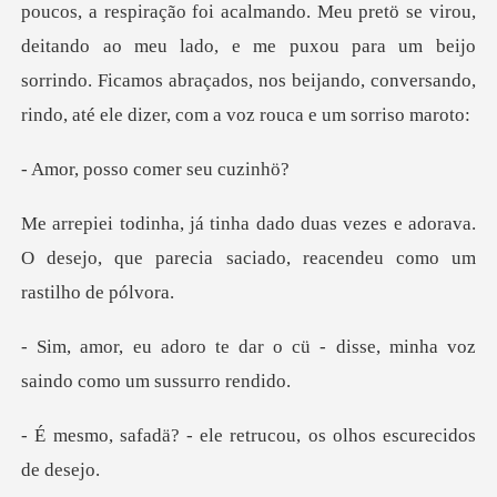
os, a respiração foi acalmando. Meu pretö se virou,
deitando ao meu lado, e me puxou para um beijo
sorrind
sso comer
zes e adorava.
O desejo, que parecia sacia
o cü - disse, minha voz
sai
le retrucou, os olhos