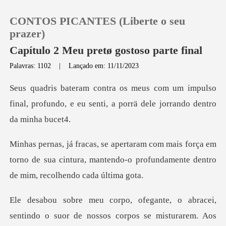
CONTOS PICANTES (Liberte o seu
prazer)
Capítulo 2 Meu pretø gostoso parte final
Palavras: 1102
|
Lançado em: 11/11/2023
0
impulso
Loja
final, profundo, e eu senti, a po
Histórico
orça em
torno de sua cintura, mantendo-o profunda
Sair
Baixar App